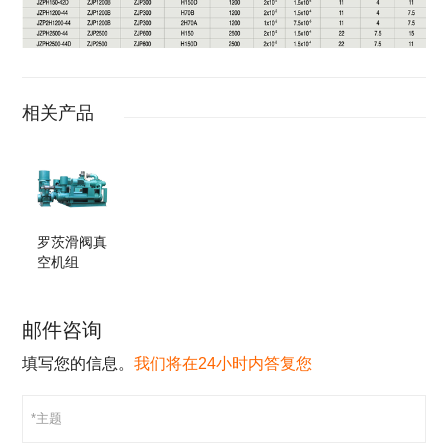
相关产品
罗茨滑阀真
空机组
邮件咨询
填写您的信息。
我们将在24小时内答复您