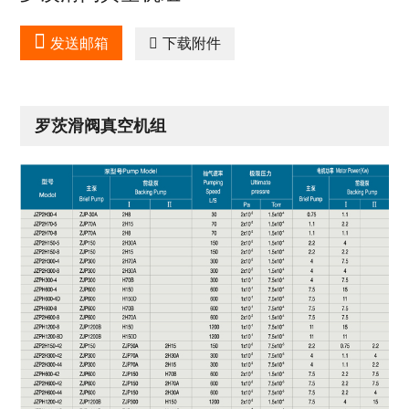

发送邮箱

下载附件
罗茨滑阀真空机组