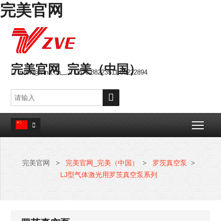
完美官网
完美官网_完美（中国）

zvew@sina.cn

0576-88223511 88222894

Togg

完美官网
>
完美官网_完美（中国）
>
罗茨真空泵
>
LJ型气体激光用罗茨真空泵系列