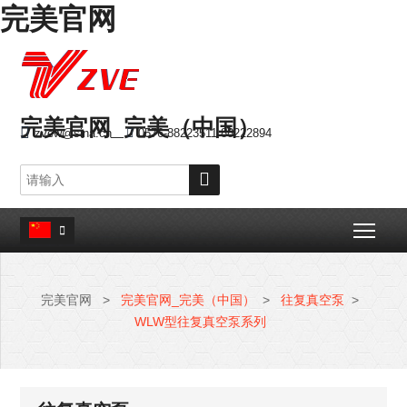
完美官网
完美官网_完美（中国）

zvew@sina.cn

0576-88223511 88222894

Togg

完美官网
>
完美官网_完美（中国）
>
往复真空泵
>
WLW型往复真空泵系列