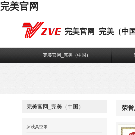
完美官网
完美官网_完美（中
完美官网_完美（中国）
完美官网_完美（中国）
荣誉
罗茨真空泵