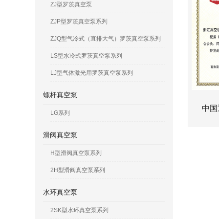
ZJ型罗茨真空泵
ZJP型罗茨真空泵系列
ZJQ型气冷式（直排大气）罗茨真空泵系列
LS型水冷式罗茨真空泵系列
LJ型气体激光用罗茨真空泵系列
螺杆真空泵
中国
LG系列
滑阀真空泵
H型滑阀真空泵系列
2H型滑阀真空泵系列
水环真空泵
2SK型水环真空泵系列