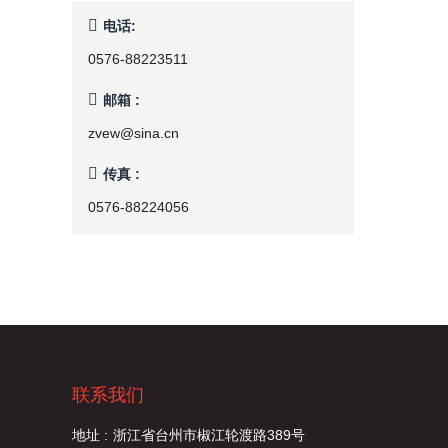

电话:
0576-88223511

邮箱 :
zvew@sina.cn

传真 :
0576-88224056
联系我们
地址 :
浙江省台州市椒江轮渡路389号