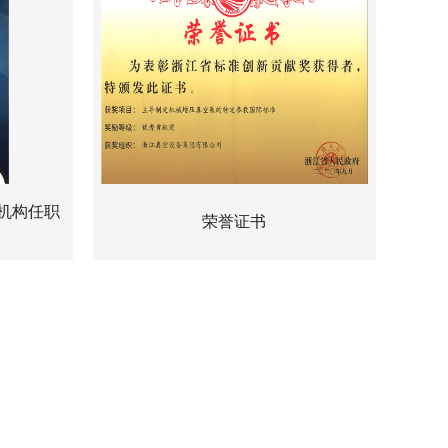
机构任职
荣誉证书