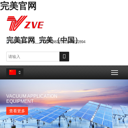
完美官网
完美官网_完美（中国）

zvew@sina.cn

0576-88223511 88222894

Togg

VACUUM APPLICATION
EQUIPMENT
查看更多