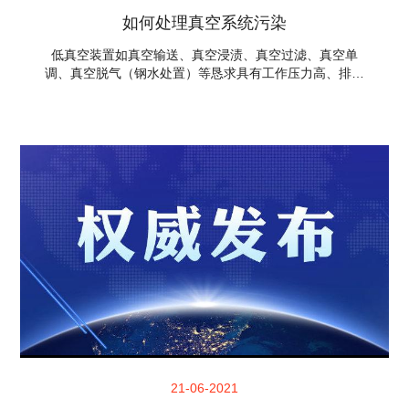
如何处理真空系统污染
低真空装置如真空输送、真空浸渍、真空过滤、真空单
调、真空脱气（钢水处置）等恳求具有工作压力高、排气
量大的低真空泵抽气机组，这类低真空抽气机组主泵常用
往复式真空泵、油封式真空泵、水蒸气放射泵、水环泵、
罗茨泵等。运用的低真空抽气机组还需根据被抽气体清洁
程度、湿度或其他特殊恳求，配置必要的除尘器、单调罐
等部件。 水蒸气在紧缩过程中会凝结成水滴，并与泵混合
构成悬浮液，不只会使真空度降落，也能使泵腔与转子生
锈，破坏密封面，使泵的极限真空度降落。为此，防止水
蒸气对机械泵的污染
21-06-2021