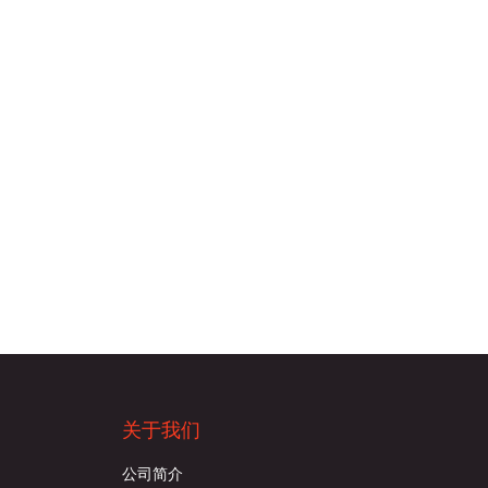
关于我们
公司简介