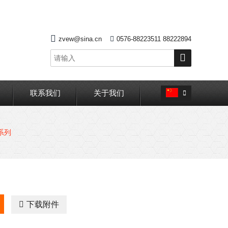

zvew@sina.cn

0576-88223511 88222894

联系我们
关于我们

系列

下载附件