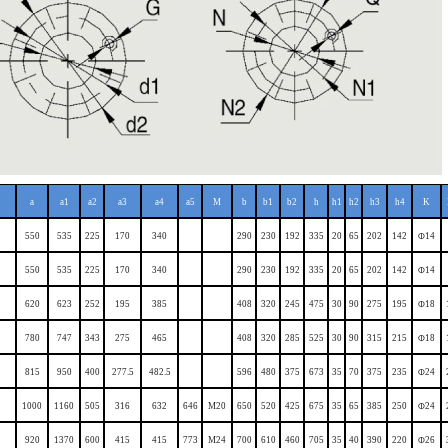
a
a1
a2
a3
a4
a5
M
b
b1
b2
h
h1
h2
h3
h4
K
550
535
225
170
340
290
230
192
335
20
65
202
142
14
Φ
550
535
225
170
340
290
230
192
335
20
65
202
142
14
Φ
620
623
252
195
385
408
320
245
475
30
90
275
195
18
Φ
780
747
343
275
465
408
320
285
525
30
90
315
215
18
Φ
815
950
400
277.5
482.5
596
480
375
673
35
70
375
235
24
Φ
1000
1160
505
316
632
646
M20
650
520
425
675
35
65
385
250
24
Φ
920
1370
600
415
415
773
M24
700
610
460
705
35
40
390
220
26
Φ