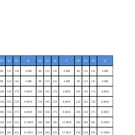
DN
D1
D2
H
dN
d1
d2
G
NN
N1
N2
Q
80
125
145
4-M8
80
125
145
4-M8
80
125
145
4-M8
80
125
145
4-M8
80
125
145
4-M8
80
125
145
4-M8
100
145
170
4-M10
100
145
170
4-M10
100
145
170
4-M10
150
195
220
8-M10
150
195
220
8-M10
150
195
220
8-M10
200
250
275
8-M10
200
250
275
8-M10
200
250
275
8-M10
250
310
335
12-M10
200
260
285
12-M10
200
260
285
12-M10
320
395
425
12-M12
320
395
425
12-M12
250
310
335
12-M10